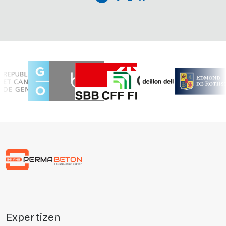
Précédent
Suivant
expertizen