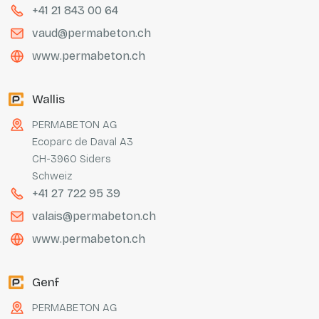
+41 21 843 00 64
vaud@permabeton.ch
www.permabeton.ch
Wallis
PERMABETON AG
Ecoparc de Daval A3
CH-3960 Siders
Schweiz
+41 27 722 95 39
valais@permabeton.ch
www.permabeton.ch
Genf
PERMABETON AG