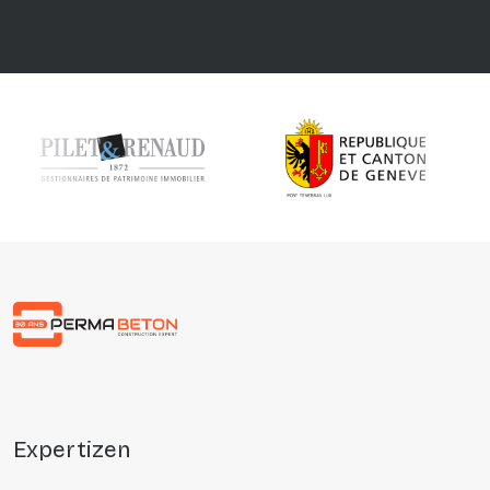
Précédent
Suivant
expertizen