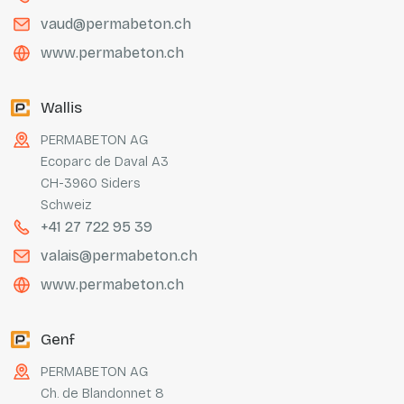
vaud@permabeton.ch
www.permabeton.ch
Wallis
PERMABETON AG
Ecoparc de Daval A3
CH-3960 Siders
Schweiz
+41 27 722 95 39
valais@permabeton.ch
www.permabeton.ch
Genf
PERMABETON AG
Ch. de Blandonnet 8