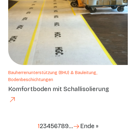
Bauherrenunterstützung (BHU) & Bauleitung,
Bodenbeschichtungen
Komfortboden mit Schallisolierung
Letzte Seite
Seitennummerierung
1
2
3
4
5
6
7
8
9
…
Ende »