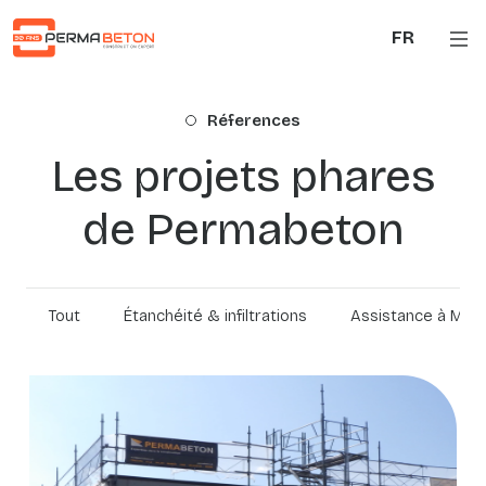
Aller au contenu principal
FR
Réferences
Les projets phares
de Permabeton
Tout
Étanchéité & infiltrations
Assistance à Maît