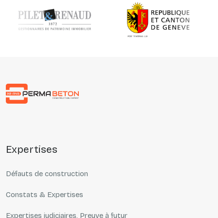
Précédent
Suivant
expertises
Défauts de construction
Constats & Expertises
Expertises judiciaires, Preuve à futur