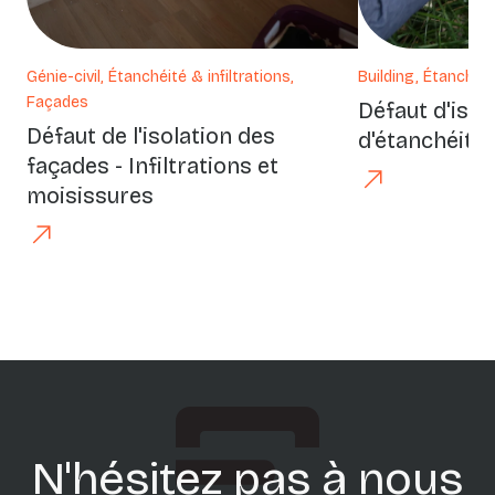
Génie-civil, Étanchéité & infiltrations,
Building, Étanchéit
Façades
Défaut d'isol
Défaut de l'isolation des
d'étanchéité 
façades - Infiltrations et
moisissures
Précédent
Suivant
N'hésitez pas à nous