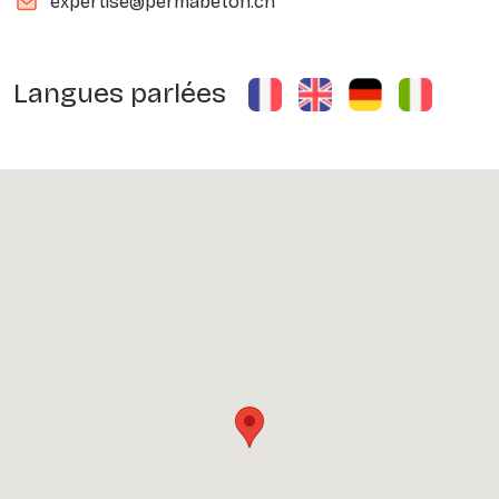
expertise@permabeton.ch
Langues parlées