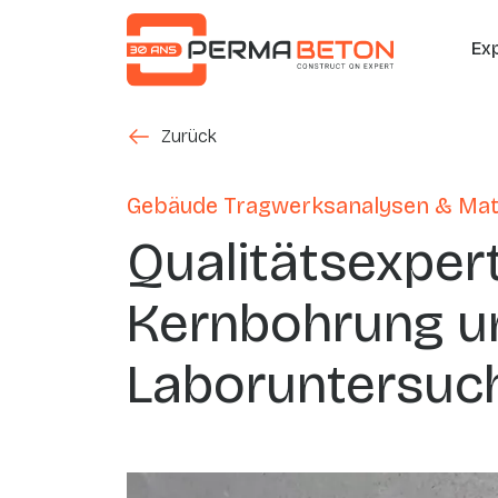
Direkt zum Inhalt
H
Ex
Zurück
Zurück
Gebäude Tragwerksanalysen & Mat
Qualitätsexper
Kernbohrung u
Laboruntersuc